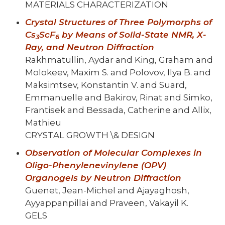
MATERIALS CHARACTERIZATION
Crystal Structures of Three Polymorphs of
Cs
ScF
by Means of Solid-State NMR, X-
3
6
Ray, and Neutron Diffraction
Rakhmatullin, Aydar and King, Graham and
Molokeev, Maxim S. and Polovov, Ilya B. and
Maksimtsev, Konstantin V. and Suard,
Emmanuelle and Bakirov, Rinat and Simko,
Frantisek and Bessada, Catherine and Allix,
Mathieu
CRYSTAL GROWTH \& DESIGN
Observation of Molecular Complexes in
Oligo-Phenylenevinylene (OPV)
Organogels by Neutron Diffraction
Guenet, Jean-Michel and Ajayaghosh,
Ayyappanpillai and Praveen, Vakayil K.
GELS