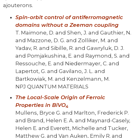
ajouterons.
Spin-orbit control of antiferromagnetic
domains without a Zeeman coupling
T. Maimone, D. and Shen, J. and Gauthier, N.
and Mazzone, D. G. and Zolliker, M. and
Yadav, R. and Sibille, R. and Gawryluk, D. J.
and Pomjakushina, E. and Raymond, S. and
Ressouche, E. and Niedermayer, C. and
Lapertot, G. and Gavilano, J. L. and
Bartkowiak, M. and Kenzelmann, M.
NPJ QUANTUM MATERIALS
The Local-Scale Origin of Ferroic
Properties in BiVO
4
Mullens, Bryce G. and Marlton, Frederick P.
and Brand, Helen E. A. and Maynard-Casely,
Helen E. and Everett, Michelle and Tucker,
Matthew G. and Van Auken, Emily R. and