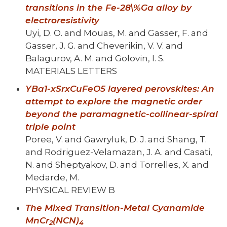
transitions in the Fe-28\%Ga alloy by
electroresistivity
Uyi, D. O. and Mouas, M. and Gasser, F. and
Gasser, J. G. and Cheverikin, V. V. and
Balagurov, A. M. and Golovin, I. S.
MATERIALS LETTERS
YBa1-xSrxCuFeO5 layered perovskites: An
attempt to explore the magnetic order
beyond the paramagnetic-collinear-spiral
triple point
Poree, V. and Gawryluk, D. J. and Shang, T.
and Rodriguez-Velamazan, J. A. and Casati,
N. and Sheptyakov, D. and Torrelles, X. and
Medarde, M.
PHYSICAL REVIEW B
The Mixed Transition-Metal Cyanamide
MnCr
(NCN)
2
4