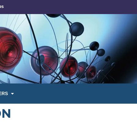
bs
ERS
DN