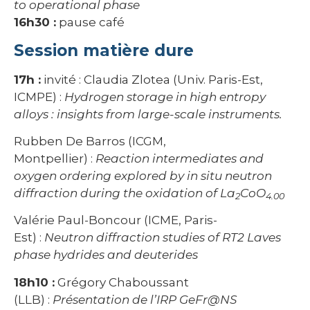
to operational phase
16h30 :
pause café
Session matière dure
17h :
invité : Claudia Zlotea (Univ. Paris-Est,
ICMPE) :
Hydrogen storage in high entropy
alloys : insights from large-scale instruments.
Rubben De Barros (ICGM,
Montpellier) :
Reaction intermediates and
oxygen ordering explored by in situ neutron
diffraction during the oxidation of La
CoO
2
4.00
Valérie Paul-Boncour (ICME, Paris-
Est) :
Neutron diffraction studies of RT2 Laves
phase hydrides and deuterides
18h10 :
Grégory Chaboussant
(LLB) :
Présentation de l’IRP GeFr@NS