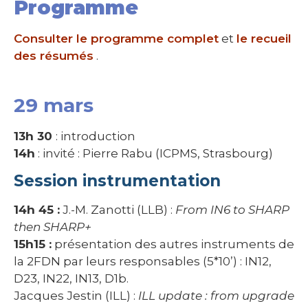
Programme
Consulter le programme complet
et
le recueil
des résumés
.
29 mars
13h 30
: introduction
14h
: invité : Pierre Rabu (ICPMS, Strasbourg)
Session instrumentation
14h 45 :
J.-M. Zanotti (LLB) :
From IN6 to SHARP
then SHARP+
15h15 :
présentation des autres instruments de
la 2FDN par leurs responsables (5*10’) : IN12,
D23, IN22, IN13, D1b.
Jacques Jestin (ILL) :
ILL update : from upgrade