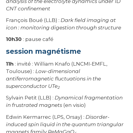
analysis of the electrolyte dynamics under 1D
CNT confinement
François Boué (LLB) :
Dark field imaging at
icon : monitoring digestion through structure
10h30
: pause café
session magnétisme
11h
: invité : William Knafo (LNCMI-EMFL,
Toulouse) :
Low-dimensional
antiferromagnetic fluctuations in the
superconductor UTe
2
Sylvain Petit (LLB) :
Dynamical fragmentation
in frustrated magnets
(en visio)
Edwin Kermarrec (LPS, Orsay) :
Disorder-
induced spin liquid in the quantum triangular
magnets family ReMgGaO