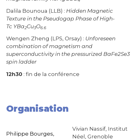
4
Dalila Bounoua (LLB) :
Hidden Magnetic
Texture in the Pseudogap Phase of High-
Tc
YBa
Cu
O
2
3
6.6
Wengen Zheng (LPS, Orsay) :
Unforeseen
combination of magnetism and
superconductivity in the pressurized BaFe2Se3
spin ladder
12h30
: fin de la conférence
Organisation
Vivian Nassif, Institut
Philippe Bourges,
Néel, Grenoble